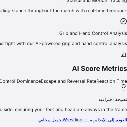
Stance and Motion Tracking
tling stance throughout the match with real-time feedback.
Grip and Hand Control Analysis
d fight with our AI-powered grip and hand control analysis.
AI Score Metrics
Control Dominance
Escape and Reversal Rate
Reaction Time
نصيحة احترافية
he side, ensuring your feet and head are always in the frame.
تحميل مجاني
Wrestling
—
العودة إلى الإنجليزية