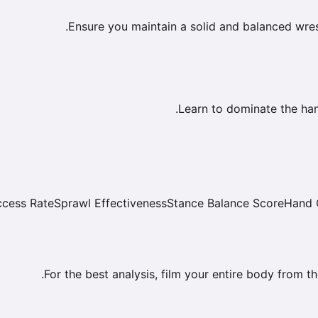
Ensure you maintain a solid and balanced wres
Learn to dominate the han
cess Rate
Sprawl Effectiveness
Stance Balance Score
Hand 
For the best analysis, film your entire body from t